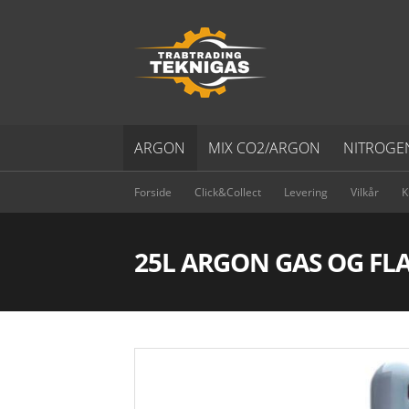
ARGON
MIX CO2/ARGON
NITROGE
Forside
Click&Collect
Levering
Vilkår
K
25L ARGON GAS OG FL