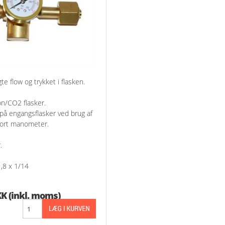
gte flow og trykket i flasken.
on/CO2 flasker.
på engangsflasker ved brug af
stort manometer.
.
,8 x 1/14
KK
(inkl. moms)