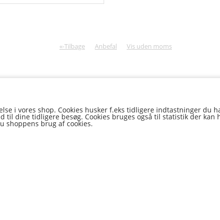
«-Tilbage
Anbefal
Vis uden moms
else i vores shop. Cookies husker f.eks tidligere indtastninger du ha
ld til dine tidligere besøg. Cookies bruges også til statistik der k
du shoppens brug af cookies.
Click&Collect
Levering
Vilkår
Kundecenter
Kontakt
E-