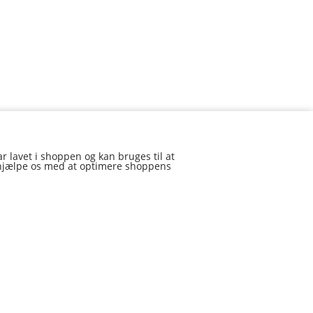
r lavet i shoppen og kan bruges til at
an hjælpe os med at optimere shoppens
mail
Kurv