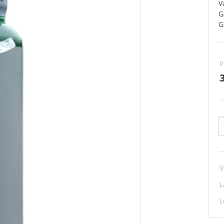
V
G
G
P
V
L
L