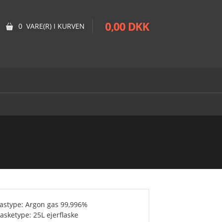
0,00 DKK
0 VARE(R) I KURVEN
astype: Argon gas 99,996%
lasketype: 25L ejerflaske