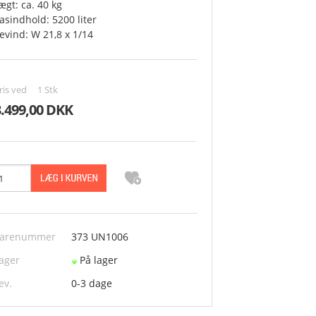
ægt: ca. 40 kg
asindhold: 5200 liter
evind: W 21,8 x 1/14
ris ved
1
Stk
3.499,00 DKK
arenummer
373 UN1006
ager
På lager
ev.
0-3 dage