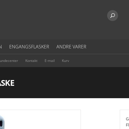
N
ENGANGSFLASKER
ANDRE VARER
undecenter
Kontakt
E-mail
Kurv
ASKE
G
F