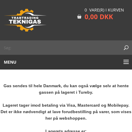
0 VARE(R) I KURVEN
0,00 DKK
MENU
ARGON
Gas sendes til hele Danmark
, du kan også vælge selv at hente
MIX CO2/ARGON
gassen på lageret i Tureby.
NITROGEN
Lageret tager imod betaling via Visa, Mastercard og Mobilepay.
Det er ikke nødvendigt at lave forudbestilling på varer, som vises
her på webshoppen.
ENGANGSFLASKER
Lagerets adresse er: