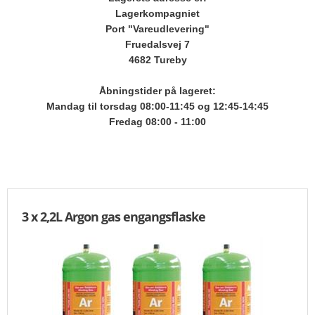
Lagerkompagniet
ANDRE VARER
Port "Vareudlevering"
Fruedalsvej 7
FORSIDE
4682 Tureby
CLICK&COLLECT
Åbningstider på lageret:
Mandag til torsdag 08:00-11:45 og 12:45-14:45
Fredag 08:00 - 11:00
LEVERING
VILKÅR
KUNDECENTER
3 x 2,2L Argon gas engangsflaske
KONTAKT
E-MAIL
KURV