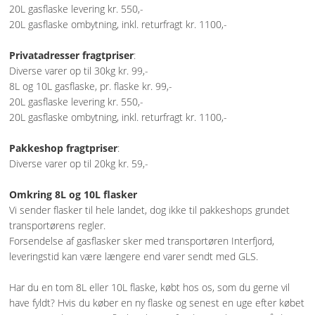
20L gasflaske levering kr. 550,-
ANDRE VARER
20L gasflaske ombytning, inkl. returfragt kr. 1100,-
Privatadresser fragtpriser
:
FORSIDE
Diverse varer op til 30kg kr. 99,-
8L og 10L gasflaske, pr. flaske kr. 99,-
CLICK&COLLECT
20L gasflaske levering kr. 550,-
20L gasflaske ombytning, inkl. returfragt kr. 1100,-
LEVERING
Pakkeshop fragtpriser
:
VILKÅR
Diverse varer op til 20kg kr. 59,-
Omkring 8L og 10L flasker
KUNDECENTER
Vi sender flasker til hele landet, dog ikke til pakkeshops grundet
transportørens regler.
KONTAKT
Forsendelse af gasflasker sker med transportøren Interfjord,
leveringstid kan være længere end varer sendt med GLS.
E-MAIL
Har du en tom 8L eller 10L flaske, købt hos os, som du gerne vil
KURV
have fyldt? Hvis du køber en ny flaske og senest en uge efter købet