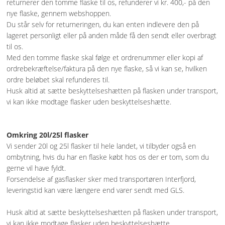
returnerer den tomme flaske til os, refunderer vi kr. 400,- på den
nye flaske, gennem webshoppen.
Du står selv for returneringen, du kan enten indlevere den på
lageret personligt eller på anden måde få den sendt eller overbragt
til os.
Med den tomme flaske skal følge et ordrenummer eller kopi af
ordrebekræftelse/faktura på den nye flaske, så vi kan se, hvilken
ordre beløbet skal refunderes til.
Husk altid at sætte beskyttelseshætten på flasken under transport,
vi kan ikke modtage flasker uden beskyttelseshætte.
Omkring 20l/25l flasker
V
i sender 20l og 25l flasker til hele landet, vi tilbyder også en
ombytning, hvis du har en flaske købt hos os der er tom, som du
gerne vil have fyldt.
Forsendelse af gasflasker sker med transportøren Interfjord,
leveringstid kan være længere end varer sendt med GLS.
Husk altid at sætte beskyttelseshætten på flasken under transport,
vi kan ikke modtage flasker uden beskyttelseshætte.