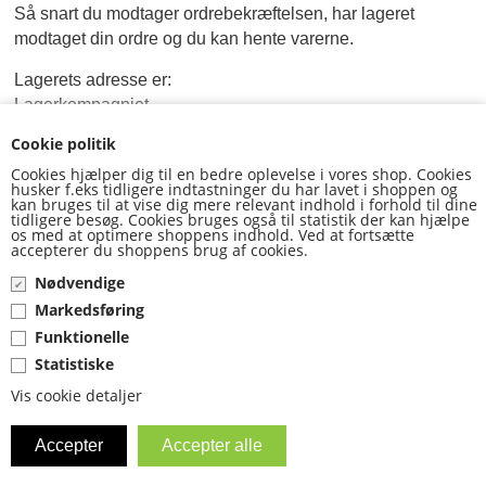
Så snart du modtager ordrebekræftelsen, har lageret 
ANDRE VARER
modtaget din ordre og du kan hente varerne. 
Lagerets adresse er:
FORSIDE
Lagerkompagniet
			Fruedalsvej 7
CLICK&COLLECT
Cookie politik
4682 Tureby
Cookies hjælper dig til en bedre oplevelse i vores shop. Cookies
husker f.eks tidligere indtastninger du har lavet i shoppen og
LEVERING
Åbningstider på lageret:
kan bruges til at vise dig mere relevant indhold i forhold til dine
tidligere besøg. Cookies bruges også til statistik der kan hjælpe
Mandag til torsdag 09:00 - 15:00
os med at optimere shoppens indhold. Ved at fortsætte
Fredag 09:00 - 11:00
VILKÅR
accepterer du shoppens brug af cookies.
Nødvendige
KUNDECENTER
Markedsføring
Funktionelle
KONTAKT
Statistiske
Vis cookie detaljer
E-MAIL
KURV