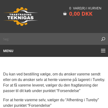
0 VARE(R) I KURVEN
0,00 DKK
MENU
ARGON
MIX CO2/ARGON
Du kan ved bestilling vælge, om du ønsker varerne sendt 
eller om du ønsker selv at hente varerne på lageret i Tureby. 
For at få varerne leveret, vælger du den fragtløsning der 
NITROGEN
passer til dit køb under punktet “Forsendelse”
ENGANGSFLASKER
For at hente varerne selv, vælger du “Afhenting i Tureby” 
under punktet “Forsendelse”