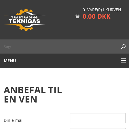
0 VARE(R) I KURVEN
0,00 DKK
MENU
ARGON
ANBEFAL TIL
MIX CO2/ARGON
EN VEN
NITROGEN
ENGANGSFLASKER
Din e-mail