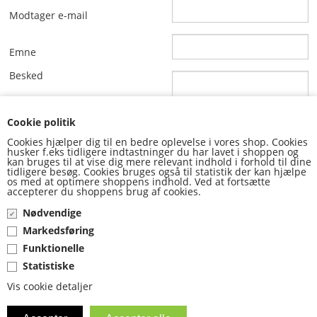
Modtager e-mail
ANDRE VARER
Emne
FORSIDE
Besked
CLICK&COLLECT
Cookie politik
LEVERING
Cookies hjælper dig til en bedre oplevelse i vores shop. Cookies
husker f.eks tidligere indtastninger du har lavet i shoppen og
kan bruges til at vise dig mere relevant indhold i forhold til dine
VILKÅR
tidligere besøg. Cookies bruges også til statistik der kan hjælpe
os med at optimere shoppens indhold. Ved at fortsætte
accepterer du shoppens brug af cookies.
KUNDECENTER
Nødvendige
Markedsføring
KONTAKT
Funktionelle
E-MAIL
Statistiske
Vis cookie detaljer
KURV